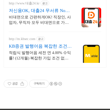
http://www.대출24.kr
광고
저신용OK, 대출24 무서류 No신
용 대출가능!
비대면으로 간편하게OK! 직장인, 사
업자, 무직자 모두 비대면으로 가능
한 대출24 누구보다 빠르게 남들과는
다르게 대출가능한 이곳! 대출24
http://m.kbsec.com
광고
KB증권 발행어음 복잡한 조건없
이 누구나
적립식 발행어음 세전 연 4.00% 수익
률! (12개월) 복잡한 가입 조건 없이
자유롭게 설정하는 만기 일자 (최대
1년)
공감
구독하기